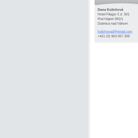
Dana Kulichová
Hotel Filagor č.d. 301
Pod Hajom 952/1
Dubnica nad Váhom
kulichov
ad@gmail
.com
+421 (0) 903 057 309