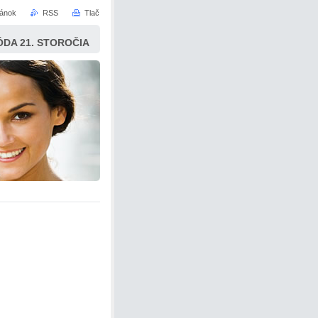
ránok
RSS
Tlač
ÓDA 21. STOROČIA