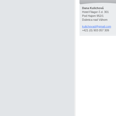
Dana Kulichová
Hotel Filagor č.d. 301
Pod Hajom 952/1
Dubnica nad Váhom
kulichov
ad@gmail
.com
+421 (0) 903 057 309