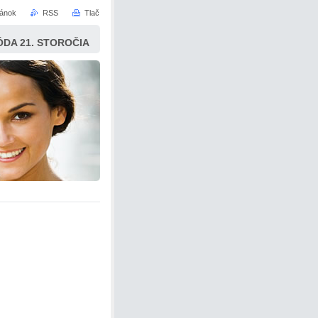
ránok
RSS
Tlač
ÓDA 21. STOROČIA