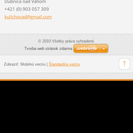
Dubnica nad Váhom
+421 (0) 903 057 309
kulichov
ad@gmail
.com
© 2010 Všetky práva vyhradené.
Tvorba web stránok zdarma
Zobraziť:
Mobilnú verziu
|
Štandardnú verziu